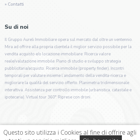
» Contatti
Su di noi
Il Gruppo Aureli Immobiliare opera sul mercato dal oltre un ventennio.
Mira ad offrire alla propria clientela il miglior servizio possibile per la
vendita acquisto e/o locazione immobiliare: Ricerca valore
reale/valutazione immobile. Piano di studio e sviluppo strategia
pubblicitaria/acquisto. Ricerca immobile (property finder). Incontri
temporali per valutare insieme l’andamento della vendita-ricerca e
migliorare la qualità del servizio offerto. Planimetria tridimensionale
interattiva. Assistenza per controllo immobile (urbanistica, catastale e
ipotecaria). Virtual tour 360°. Riprese con droni.
Questo sito utilizza i Cookies al fine di offrire agli