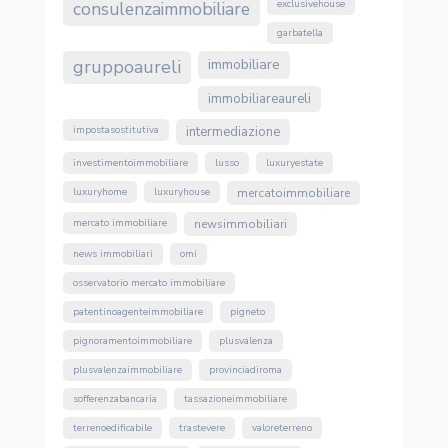
consulenzaimmobiliare
exclusivehouse
garbatella
gruppoaureli
immobiliare
immobiliareaureli
impostasostitutiva
intermediazione
investimentoimmobiliare
lusso
luxuryestate
luxuryhome
luxuryhouse
mercatoimmobiliare
mercato immobiliare
newsimmobiliari
news immobiliari
omi
osservatorio mercato immobiliare
patentinoagenteimmobiliare
pigneto
pignoramentoimmobiliare
plusvalenza
plusvalenzaimmobiliare
provinciadiroma
sofferenzabancaria
tassazioneimmobiliare
terrenoedificabile
trastevere
valoreterreno