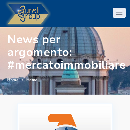
News per
argomento:
#mercatoimmobiliare
Home
Home