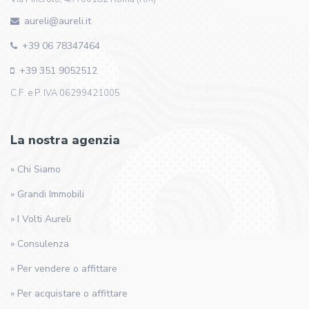
aureli@aureli.it
+39 06 78347464
+39 351 9052512
C.F. e P. IVA 06299421005
La nostra agenzia
» Chi Siamo
» Grandi Immobili
» I Volti Aureli
» Consulenza
» Per vendere o affittare
» Per acquistare o affittare