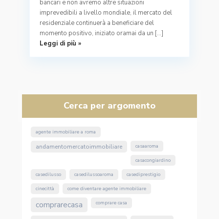
bancari e non avremo altre situazioni
imprevedibili a livello mondiale, il mercato del
residenziale continuerà a beneficiare del
momento positivo, iniziato oramai da un […]
Leggi di più »
Cerca per argomento
agente immobiliare a roma
andamentomercatoimmobiliare
casaaroma
casacongiardino
casedilusso
casedilussoaroma
casediprestigio
cinecittà
come diventare agente immobiliare
comprarecasa
comprare casa