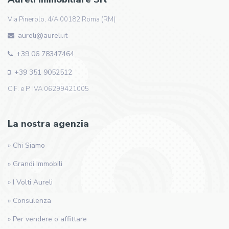
Via Pinerolo, 4/A 00182 Roma (RM)
aureli@aureli.it
+39 06 78347464
+39 351 9052512
C.F. e P. IVA 06299421005
La nostra agenzia
» Chi Siamo
» Grandi Immobili
» I Volti Aureli
» Consulenza
» Per vendere o affittare