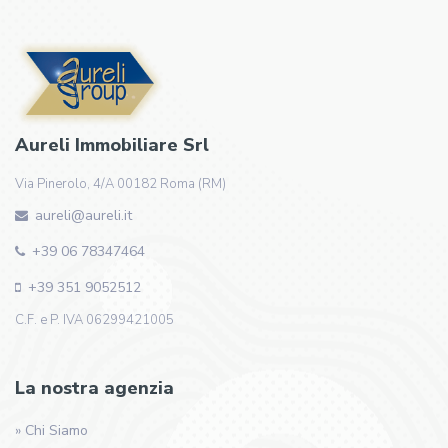
Aureli Immobiliare Srl
Via Pinerolo, 4/A 00182 Roma (RM)
aureli@aureli.it
+39 06 78347464
+39 351 9052512
C.F. e P. IVA 06299421005
La nostra agenzia
» Chi Siamo