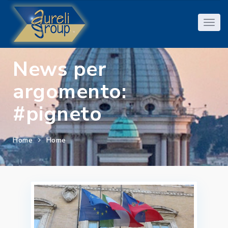
News per
argomento:
#pigneto
Home
Home