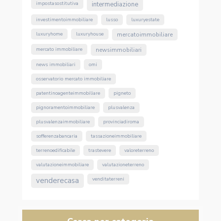
impostasostitutiva
intermediazione
investimentoimmobiliare
lusso
luxuryestate
luxuryhome
luxuryhouse
mercatoimmobiliare
mercato immobiliare
newsimmobiliari
news immobiliari
omi
osservatorio mercato immobiliare
patentinoagenteimmobiliare
pigneto
pignoramentoimmobiliare
plusvalenza
plusvalenzaimmobiliare
provinciadiroma
sofferenzabancaria
tassazioneimmobiliare
terrenoedificabile
trastevere
valoreterreno
valutazioneimmobiliare
valutazioneterreno
venderecasa
venditaterreni