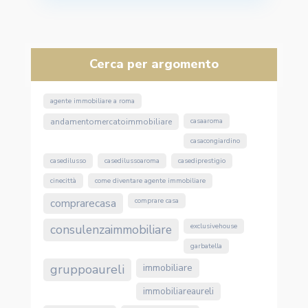
Cerca per argomento
agente immobiliare a roma
andamentomercatoimmobiliare
casaaroma
casacongiardino
casedilusso
casedilussoaroma
casediprestigio
cinecittà
come diventare agente immobiliare
comprarecasa
comprare casa
consulenzaimmobiliare
exclusivehouse
garbatella
gruppoaureli
immobiliare
immobiliareaureli