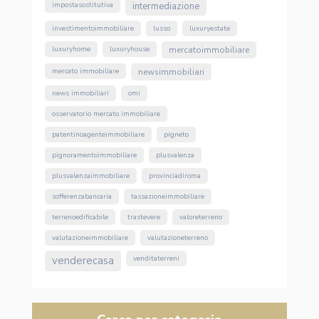
impostasostitutiva
intermediazione
investimentoimmobiliare
lusso
luxuryestate
luxuryhome
luxuryhouse
mercatoimmobiliare
mercato immobiliare
newsimmobiliari
news immobiliari
omi
osservatorio mercato immobiliare
patentinoagenteimmobiliare
pigneto
pignoramentoimmobiliare
plusvalenza
plusvalenzaimmobiliare
provinciadiroma
sofferenzabancaria
tassazioneimmobiliare
terrenoedificabile
trastevere
valoreterreno
valutazioneimmobiliare
valutazioneterreno
venderecasa
venditaterreni