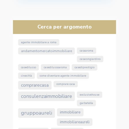
Cerca per argomento
agente immobiliare a roma
andamentomercatoimmobiliare
casaaroma
casacongiardino
casedilusso
casedilussoaroma
casediprestigio
cinecittà
come diventare agente immobiliare
comprarecasa
comprare casa
consulenzaimmobiliare
exclusivehouse
garbatella
gruppoaureli
immobiliare
immobiliareaureli