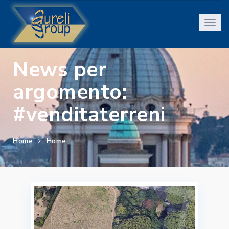
News per
argomento:
#venditaterreni
Home
Home