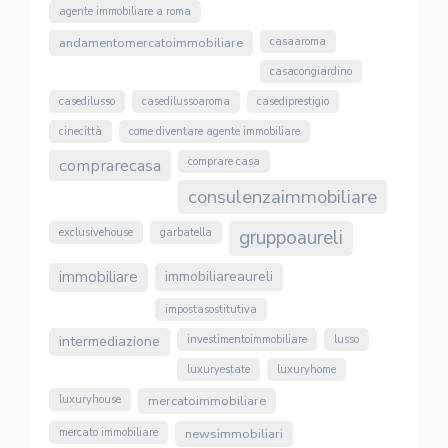
agente immobiliare a roma
andamentomercatoimmobiliare
casaaroma
casacongiardino
casedilusso
casedilussoaroma
casediprestigio
cinecittà
come diventare agente immobiliare
comprarecasa
comprare casa
consulenzaimmobiliare
exclusivehouse
garbatella
gruppoaureli
immobiliare
immobiliareaureli
impostasostitutiva
intermediazione
investimentoimmobiliare
lusso
luxuryestate
luxuryhome
luxuryhouse
mercatoimmobiliare
mercato immobiliare
newsimmobiliari