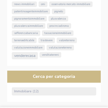
news immobiliari
omi
osservatorio mercato immobiliare
patentinoagenteimmobiliare
pigneto
pignoramentoimmobiliare
plusvalenza
plusvalenzaimmobiliare
provinciadiroma
sofferenzabancaria
tassazioneimmobiliare
terrenoedificabile
trastevere
valoreterreno
valutazioneimmobiliare
valutazioneterreno
venderecasa
venditaterreni
Cerca per categoria
Immobiliare (12)