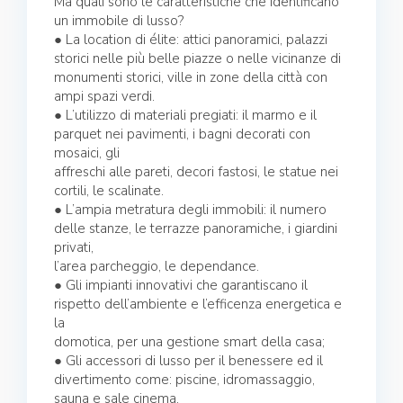
Ma quali sono le caratteristiche che identificano
un immobile di lusso?
● La location di élite: attici panoramici, palazzi
storici nelle più belle piazze o nelle vicinanze di
monumenti storici, ville in zone della città con
ampi spazi verdi.
● L’utilizzo di materiali pregiati: il marmo e il
parquet nei pavimenti, i bagni decorati con
mosaici, gli
affreschi alle pareti, decori fastosi, le statue nei
cortili, le scalinate.
● L’ampia metratura degli immobili: il numero
delle stanze, le terrazze panoramiche, i giardini
privati,
l’area parcheggio, le dependance.
● Gli impianti innovativi che garantiscano il
rispetto dell’ambiente e l’efficenza energetica e
la
domotica, per una gestione smart della casa;
● Gli accessori di lusso per il benessere ed il
divertimento come: piscine, idromassaggio,
sauna e sale cinema.