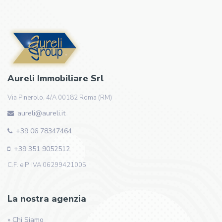
Aureli Immobiliare Srl
Via Pinerolo, 4/A 00182 Roma (RM)
aureli@aureli.it
+39 06 78347464
+39 351 9052512
C.F. e P. IVA 06299421005
La nostra agenzia
» Chi Siamo