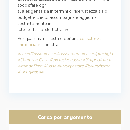
soddisfare ogni
sua esigenza sia in termini di riservatezza sia di
budget e che lo accompagna e aggiorna
costantemente in
tutte le fasi delle trattative.
Per qualsiasi richiesta o per una
consulenza
immobiliare
, contattaci!
#casedilusso
#casedilussoaroma
#casediprestigio
#ComprareCasa
#exclusivehouse
#GruppoAureli
#immobiliare
#lusso
#luxuryestate
#luxuryhome
#luxuryhouse
Cerca per argomento