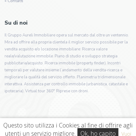
» Contatti
Su di noi
Il Gruppo Aureli Immobiliare opera sul mercato dal oltre un ventennio.
Mira ad offrire alla propria clientela il miglior servizio possibile per la
vendita acquisto e/o locazione immobiliare: Ricerca valore
reale/valutazione immobile. Piano di studio e sviluppo strategia
pubblicitaria/acquisto. Ricerca immobile (property finder). Incontri
temporali per valutare insieme l’andamento della vendita-ricerca e
migliorare la qualità del servizio offerto. Planimetria tridimensionale
interattiva. Assistenza per controllo immobile (urbanistica, catastale e
ipotecaria). Virtual tour 360°. Riprese con droni.
Questo sito utilizza i Cookies al fine di offrire agli
utenti un servizio migliore.
Ok, ho capito
Vuoi
© 2026 | Aureli Immobiliare Srl | All Rights Reserved | PI