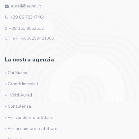
aureli@aureli.it
+39 06 78347464
+39 351 9052512
C.F. e P. IVA 06299421005
La nostra agenzia
» Chi Siamo
» Grandi Immobili
» I Volti Aureli
» Consulenza
» Per vendere o affittare
» Per acquistare o affittare