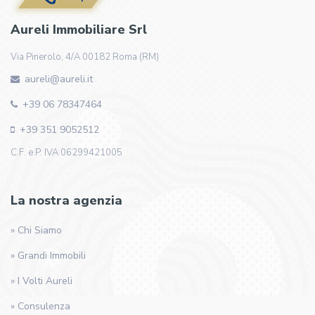
Aureli Immobiliare Srl
Via Pinerolo, 4/A 00182 Roma (RM)
aureli@aureli.it
+39 06 78347464
+39 351 9052512
C.F. e P. IVA 06299421005
La nostra agenzia
» Chi Siamo
» Grandi Immobili
» I Volti Aureli
» Consulenza