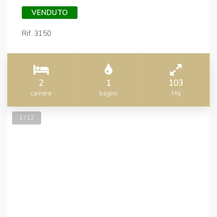
VENDUTO
Rif. 3150
2
1
103
camere
bagno
Mq
1 / 12